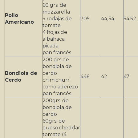
60 grs. de
mozzarella
Pollo
5 rodajas de
705
44,34
54,52
Americano
tomate
4 hojas de
albahaca
picada
pan francés
200 grs de
bondiola de
Bondiola de
cerdo
446
42
47
Cerdo
chimichurri
como aderezo
pan francés
200grs. de
bondiola de
cerdo
60grs. de
queso cheddar
tomate (4