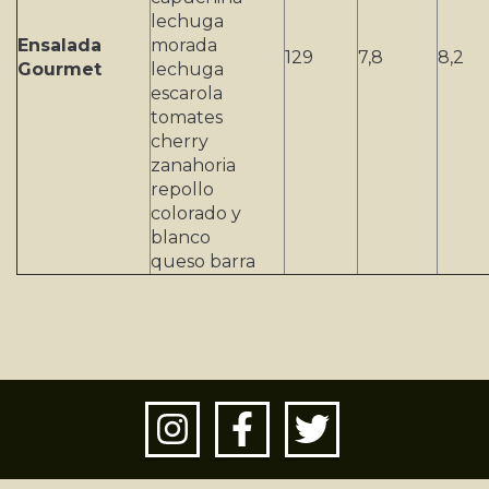
lechuga
Ensalada
morada
129
7,8
8,2
Gourmet
lechuga
escarola
tomates
cherry
zanahoria
repollo
colorado y
blanco
queso barra