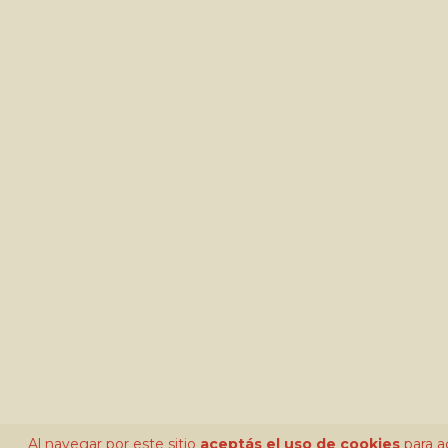
Al navegar por este sitio
aceptás el uso de cookies
para ag