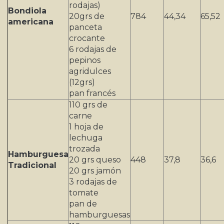
rodajas)
Bondiola
20grs de
784
44,34
65,52
americana
panceta
crocante
6 rodajas de
pepinos
agridulces
(12grs)
pan francés
110 grs de
carne
1 hoja de
lechuga
trozada
Hamburguesa
20 grs queso
448
37,8
36,6
Tradicional
20 grs jamón
3 rodajas de
tomate
pan de
hamburguesas