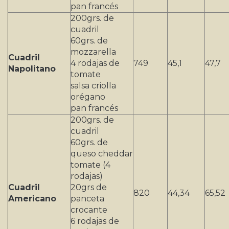
pan francés
200grs. de
cuadril
60grs. de
mozzarella
Cuadril
4 rodajas de
749
45,1
47,7
Napolitano
tomate
salsa criolla
orégano
pan francés
200grs. de
cuadril
60grs. de
queso cheddar
tomate (4
rodajas)
Cuadril
20grs de
820
44,34
65,52
Americano
panceta
crocante
6 rodajas de