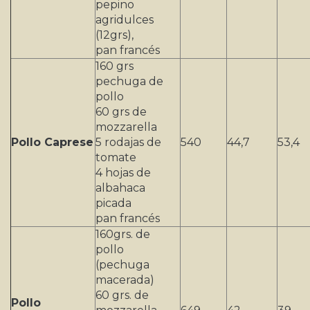
pepino
agridulces
(12grs),
pan francés
160 grs
pechuga de
pollo
60 grs de
mozzarella
Pollo Caprese
5 rodajas de
540
44,7
53,4
tomate
4 hojas de
albahaca
picada
pan francés
160grs. de
pollo
(pechuga
macerada)
60 grs. de
Pollo