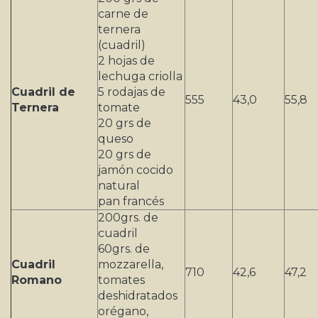
carne de
ternera
(cuadril)
2 hojas de
lechuga criolla
Cuadril de
5 rodajas de
555
43,0
55,8
Ternera
tomate
20 grs de
queso
20 grs de
jamón cocido
natural
pan francés
200grs. de
cuadril
60grs. de
Cuadril
mozzarella,
710
42,6
47,2
Romano
tomates
deshidratados
orégano,