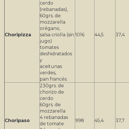
cerdo
(rebanadas),
60grs. de
mozzarella
orégano,
Choripizza
salsa criolla (sin
1016
44,5
37,4
jugo)
tomates
deshidratados
y
aceitunas
verdes,
pan francés.
230grs. de
chorizo de
cerdo
60grs. de
mozzarella
4 rebanadas
Choripaso
998
45,4
37,7
de tomate