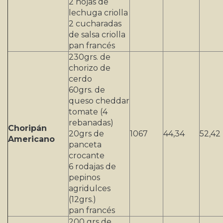
2 hojas de
lechuga criolla
2 cucharadas
de salsa criolla
pan francés
230grs. de
chorizo de
cerdo
60grs. de
queso cheddar
tomate (4
rebanadas)
Choripán
20grs de
1067
44,34
52,42
Americano
panceta
crocante
6 rodajas de
pepinos
agridulces
(12grs.)
pan francés
200 grs de