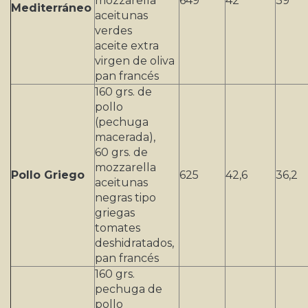
mozzarella
649
42
39
Mediterráneo
aceitunas
verdes
aceite extra
virgen de oliva
pan francés
160 grs. de
pollo
(pechuga
macerada),
60 grs. de
mozzarella
Pollo Griego
625
42,6
36,2
aceitunas
negras tipo
griegas
tomates
deshidratados,
pan francés
160 grs.
pechuga de
pollo