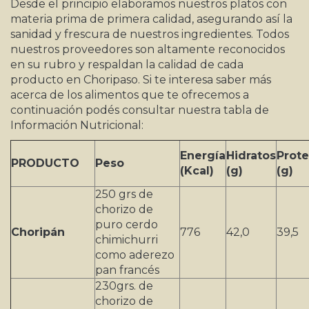
Desde el principio elaboramos nuestros platos con
materia prima de primera calidad, asegurando así la
sanidad y frescura de nuestros ingredientes. Todos
nuestros proveedores son altamente reconocidos
en su rubro y respaldan la calidad de cada
producto en Choripaso. Si te interesa saber más
acerca de los alimentos que te ofrecemos a
continuación podés consultar nuestra tabla de
Información Nutricional:
Energía
Hidratos
Prote
PRODUCTO
Peso
(Kcal)
(g)
(g)
250 grs de
chorizo de
puro cerdo
Choripán
776
42,0
39,5
chimichurri
como aderezo
pan francés
230grs. de
chorizo de