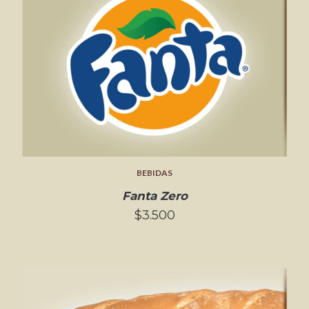
BEBIDAS
Fanta Zero
$3.500