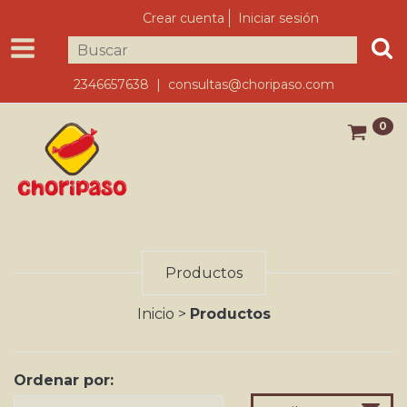
Crear cuenta
Iniciar sesión
2346657638 |
consultas@choripaso.com
0
Productos
Inicio
>
Productos
Ordenar por: