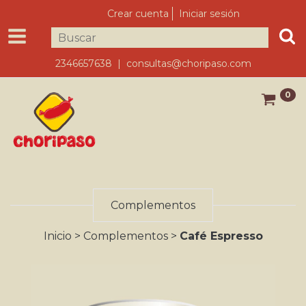
Crear cuenta
Iniciar sesión
2346657638 |
consultas@choripaso.com
0
Complementos
Inicio
>
Complementos
>
Café Espresso