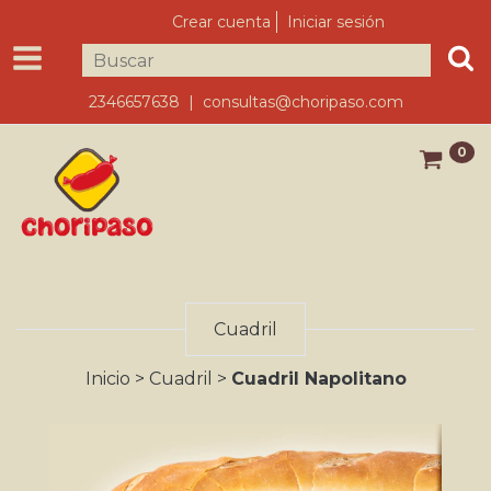
Crear cuenta
Iniciar sesión
2346657638 |
consultas@choripaso.com
0
Cuadril
Inicio
>
Cuadril
>
Cuadril Napolitano