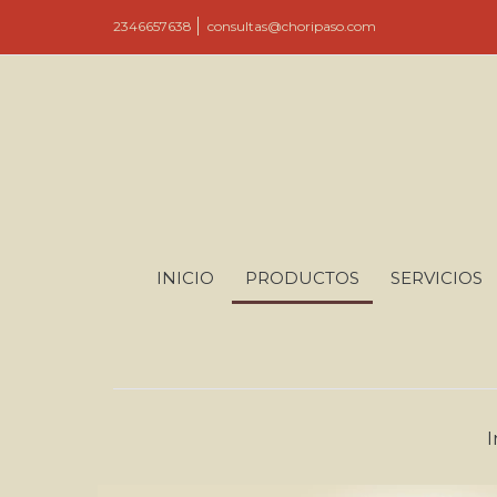
2346657638
consultas@choripaso.com
INICIO
PRODUCTOS
SERVICIOS
I