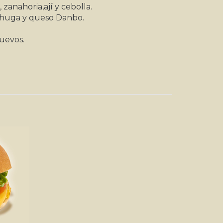
zanahoria,ají y cebolla.
chuga y queso Danbo.
huevos.