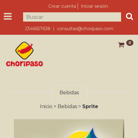
Crear cuenta
Iniciar sesión
2346657638 |
consultas@choripaso.com
0
Bebidas
Inicio
>
Bebidas
>
Sprite